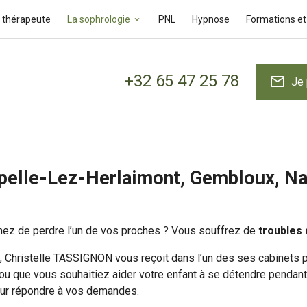
 thérapeute
La sophrologie
PNL
Hypnose
Formations et
+32 65 47 25 78
mail_outline
Je 
apelle-Lez-Herlaimont, Gembloux, N
enez de perdre l’un de vos proches ? Vous souffrez de
troubles
, Christelle TASSIGNON vous reçoit dans l’un des ses cabinets 
 ou que vous souhaitiez aider votre enfant à se détendre pendant
our répondre à vos demandes.