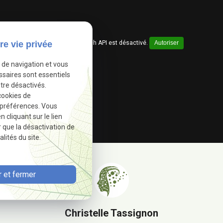
Google Maps Search API est désactivé.
Autoriser
re vie privée
e de navigation et vous
ssaires sont essentiels
tre désactivés.
cookies de
 préférences. Vous
cliquant sur le lien
r que la désactivation de
lités du site.
 et fermer
Christelle Tassignon