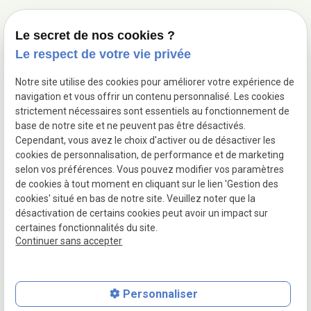
+32 65 47 25 78
Le secret de nos cookies ?
ADRESSES :
Le respect de votre vie privée
Rue de Gouy 158
7160 Chapelle-lez-Herlaimont
Notre site utilise des cookies pour améliorer votre expérience de
Rue des Fours à Chaux 1
navigation et vous offrir un contenu personnalisé. Les cookies
5032 Mazy
strictement nécessaires sont essentiels au fonctionnement de
base de notre site et ne peuvent pas être désactivés.
RÉSEAUX SOCIAUX :
Cependant, vous avez le choix d'activer ou de désactiver les
cookies de personnalisation, de performance et de marketing
selon vos préférences. Vous pouvez modifier vos paramètres
de cookies à tout moment en cliquant sur le lien 'Gestion des
TVA INTRACOMMUNAUTAIRE :
cookies' situé en bas de notre site. Veuillez noter que la
BE0764718603
désactivation de certains cookies peut avoir un impact sur
certaines fonctionnalités du site.
Continuer sans accepter
Plan du site
Mentions légales
Personnaliser
Politique de confidentialité