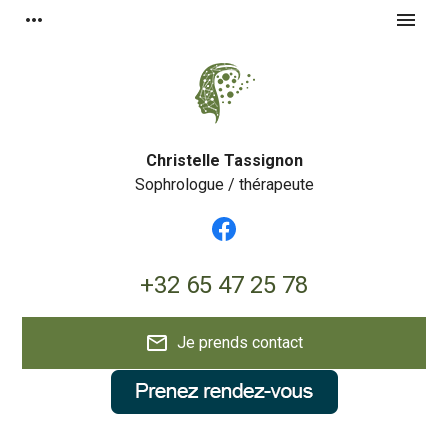
Panneau de gestion des cookies
more_horiz
menu
Christelle Tassignon
Sophrologue / thérapeute
+32 65 47 25 78
mail_outline
Je prends contact