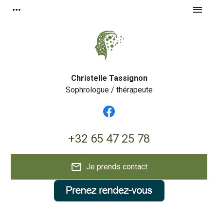
Panneau de gestion des cookies
more_horiz
menu
Christelle Tassignon
Sophrologue / thérapeute
+32 65 47 25 78
mail_outline
Je prends contact