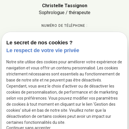
Christelle Tassignon
Sophrologue / thérapeute
NUMÉRO DE TÉLÉPHONE :
+32 65 47 25 78
Le secret de nos cookies ?
ADRESSES :
Le respect de votre vie privée
Rue de Gouy 158
7160 Chapelle-lez-Herlaimont
Notre site utilise des cookies pour améliorer votre expérience de
Rue des Fours à Chaux 1
navigation et vous offrir un contenu personnalisé. Les cookies
5032 Mazy
strictement nécessaires sont essentiels au fonctionnement de
base de notre site et ne peuvent pas être désactivés.
RÉSEAUX SOCIAUX :
Cependant, vous avez le choix d'activer ou de désactiver les
cookies de personnalisation, de performance et de marketing
selon vos préférences. Vous pouvez modifier vos paramètres
de cookies à tout moment en cliquant sur le lien 'Gestion des
TVA INTRACOMMUNAUTAIRE :
cookies' situé en bas de notre site. Veuillez noter que la
BE0764718603
désactivation de certains cookies peut avoir un impact sur
certaines fonctionnalités du site.
Continuer sans accepter